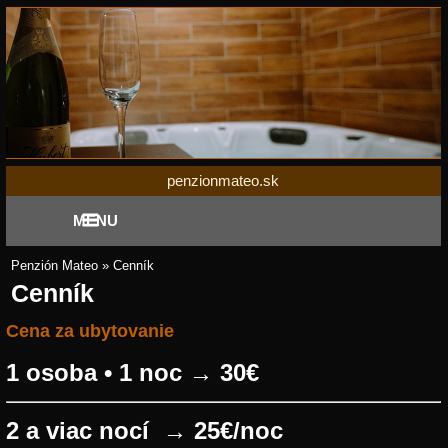
penzionmateo.sk
MENU
Penzión Mateo
»
Cenník
Cenník
Cena za ubytovanie
1 osoba • 1 noc → 30€
2 a viac nocí → 25€/noc