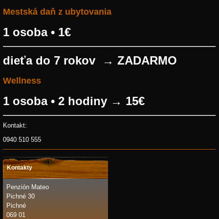
Mestská daň z ubytovania
1 osoba • 1€
dieťa do 7 rokov → ZADARMO
Wellness
1 osoba • 2 hodiny → 15€
Kontakt:
0940 510 555
Kontakty
Penzión Mateo
Pichné 30
Pichné
069 01